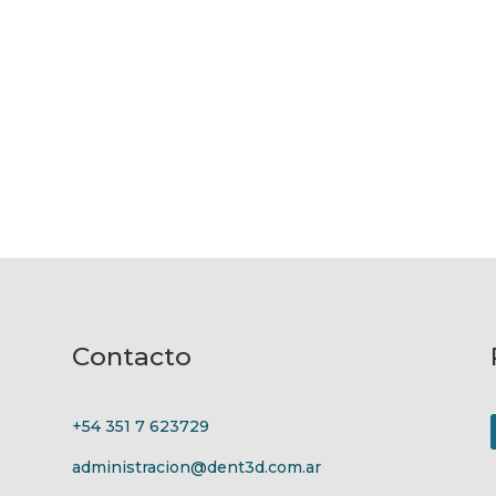
Contacto
+54 351 7 623729
administracion@dent3d.com.ar