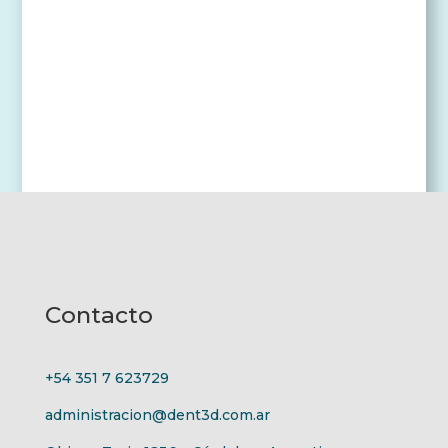
Contacto
+54 351 7 623729
administracion@dent3d.com.ar